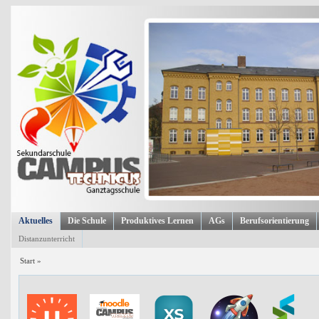
Aktuelles
Die Schule
Produktives Lernen
AGs
Berufsorientierung
Distanzunterricht
Start
»